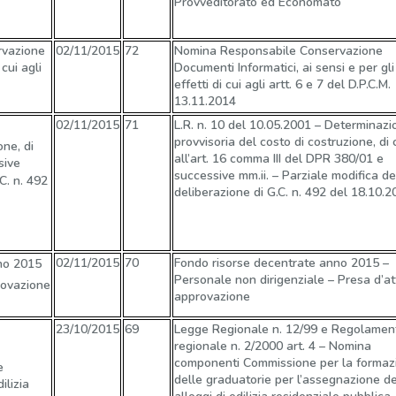
Provveditorato ed Economato
vazione
02/11/2015
72
Nomina Responsabile Conservazione
cui agli
Documenti Informatici, ai sensi e per gli
effetti di cui agli artt. 6 e 7 del D.P.C.M.
13.11.2014
02/11/2015
71
L.R. n. 10 del 10.05.2001 – Determinazi
provvisoria del costo di costruzione, di 
ne, di
all’art. 16 comma III del DPR 380/01 e
sive
successive mm.ii. – Parziale modifica de
C. n. 492
deliberazione di G.C. n. 492 del 18.10.2
02/11/2015
70
Fondo risorse decentrate anno 2015 –
o 2015 
Personale non dirigenziale – Presa d’at
rovazione
approvazione
23/10/2015
69
Legge Regionale n. 12/99 e Regolamen
regionale n. 2/2000 art. 4 – Nomina
componenti Commissione per la formaz
e
delle graduatorie per l’assegnazione de
ilizia