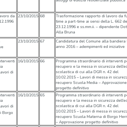
alloggi di edilizia residenziale pubblica
avoro da
23/10/2015
68
Trasformazione rapporto di lavoro da fu
.12.1996
time a part-time ai sensi della L. 662 de
23.12.1996 e ss.mm.ii. – dipendente Dot
Alla Bruna
a
23/10/2015
67
Candidatura del Comune alla bandiera 
anno 2016 – adempimenti ed iniziative
ve
terventi
16/10/2015
66
Programma straordinario di interventi pe
ia
recupero e la messa in sicurezza dell’edi
scolastica di cui alla DGR n. 42 del
avori di
10.02.2015 – Lavori di messa in sicurez
recupero Scuola Media – Approvazione
progetto definitivo
terventi
16/10/2015
65
Programma straordinario di interventi pe
ia
recupero e la messa in sicurezza dell’edi
scolastica di cui alla DGR n. 42 del
avori di
10.02.2015 – Lavori di messa in sicurez
i Borgo
recupero Scuola Materna di Borgo He
– Approvazione progetto definitivo