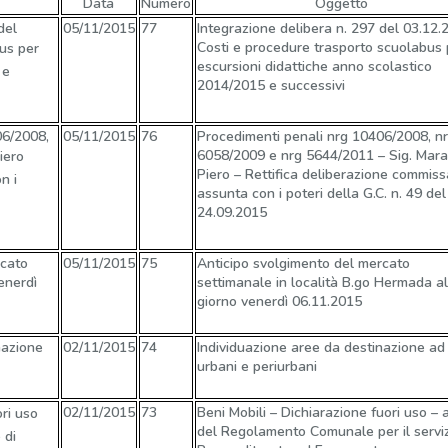
Data
Numero
Oggetto
del
05/11/2015
77
Integrazione delibera n. 297 del 03.12.
Costi e procedure trasporto scuolabus 
us per
escursioni didattiche anno scolastico
 e
2014/2015 e successivi
6/2008,
05/11/2015
76
Procedimenti penali nrg 10406/2008, n
6058/2009 e nrg 5644/2011 – Sig. Mara
ero 
Piero – Rettifica deliberazione commiss
n i
assunta con i poteri della G.C. n. 49 del
24.09.2015
cato
05/11/2015
75
Anticipo svolgimento del mercato
enerdì
settimanale in località B.go Hermada al
giorno venerdì 06.11.2015
nazione
02/11/2015
74
Individuazione aree da destinazione ad 
urbani e periurbani
02/11/2015
73
Beni Mobili – Dichiarazione fuori uso – a
i uso 
del Regolamento Comunale per il serviz
 di