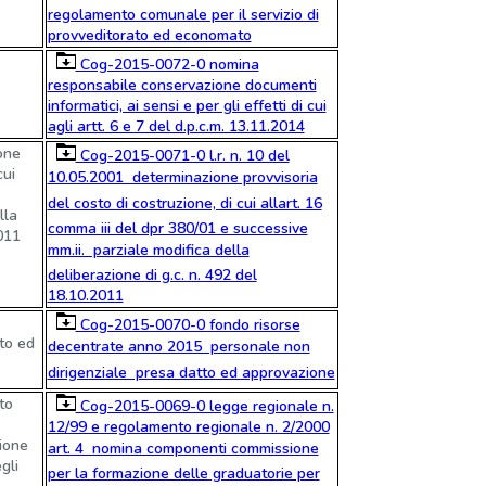
regolamento comunale per il servizio di
provveditorato ed economato
Cog-2015-0072-0 nomina
responsabile conservazione documenti
informatici, ai sensi e per gli effetti di cui
agli artt. 6 e 7 del d.p.c.m. 13.11.2014
one
Cog-2015-0071-0 l.r. n. 10 del
cui
10.05.2001  determinazione provvisoria
del costo di costruzione, di cui allart. 16
lla
comma iii del dpr 380/01 e successive
011
mm.ii.  parziale modifica della
deliberazione di g.c. n. 492 del
18.10.2011
Cog-2015-0070-0 fondo risorse
to ed
decentrate anno 2015  personale non
dirigenziale  presa datto ed approvazione
to
Cog-2015-0069-0 legge regionale n.
12/99 e regolamento regionale n. 2/2000
ione
art. 4  nomina componenti commissione
gli
per la formazione delle graduatorie per