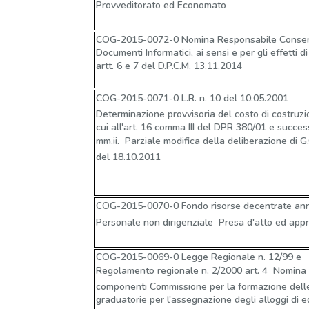
Provveditorato ed Economato
COG-2015-0072-0 Nomina Responsabile Conser
Documenti Informatici, ai sensi e per gli effetti di 
artt. 6 e 7 del D.P.C.M. 13.11.2014
COG-2015-0071-0 L.R. n. 10 del 10.05.2001 
Determinazione provvisoria del costo di costruzio
cui all'art. 16 comma III del DPR 380/01 e succes
mm.ii.  Parziale modifica della deliberazione di G.
del 18.10.2011
COG-2015-0070-0 Fondo risorse decentrate ann
Personale non dirigenziale  Presa d'atto ed app
COG-2015-0069-0 Legge Regionale n. 12/99 e
Regolamento regionale n. 2/2000 art. 4  Nomina
componenti Commissione per la formazione dell
graduatorie per l'assegnazione degli alloggi di ed