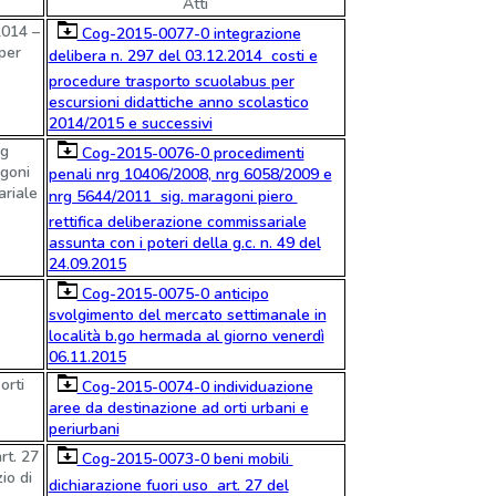
Atti
2014 –
Cog-2015-0077-0 integrazione
per
delibera n. 297 del 03.12.2014  costi e
procedure trasporto scuolabus per
escursioni didattiche anno scolastico
2014/2015 e successivi
rg
Cog-2015-0076-0 procedimenti
goni
penali nrg 10406/2008, nrg 6058/2009 e
ariale
nrg 5644/2011  sig. maragoni piero 
rettifica deliberazione commissariale
assunta con i poteri della g.c. n. 49 del
24.09.2015
Cog-2015-0075-0 anticipo
svolgimento del mercato settimanale in
località b.go hermada al giorno venerdì
06.11.2015
orti
Cog-2015-0074-0 individuazione
aree da destinazione ad orti urbani e
periurbani
rt. 27
Cog-2015-0073-0 beni mobili 
io di
dichiarazione fuori uso  art. 27 del