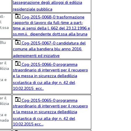
lassegnazione degli alloggi di edilizia
residenziale pubblica
ll-
Cog-2015-0068-0 trasformazione
l
rapporto di lavoro da full-time a part-
t.ssa
time ai sensi della l. 662 del 23.12.1996 e
ss.mm.ii.  dipendente dott.ssa alla bruna
Blu
Cog-2015-0067-0 candidatura del
comune alla bandiera blu anno 2016 
adempimenti ed iniziative
r il
Cog-2015-0066-0 programma
lizia
straordinario di interventi per il recupero
e la messa in sicurezza delledilizia
za e
scolastica di cui alla dgr n. 42 del
10.02.2015  ecc..
r il
Cog-2015-0065-0 programma
lizia
straordinario di interventi per il recupero
e la messa in sicurezza delledilizia
za e
scolastica di cui alla dgr n. 42 del
rmada
10.02.2015 ecc...