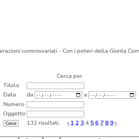
erazioni commissariali - Con i poteri della Giunta Co
Cerca per
Titolo
Data
da
a
Numero
Oggetto
132 risultati.
‹
1
2
3
4
5
6
7
8
9
›