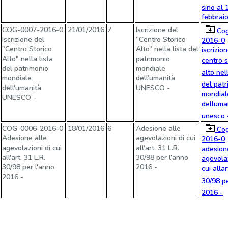
sino al 
febbrai
COG-0007-2016-0
21/01/2016
7
Iscrizione del
Cog
Iscrizione del
“Centro Storico
2016-0
"Centro Storico
Alto” nella lista del
iscrizio
Alto" nella lista
patrimonio
centro 
del patrimonio
mondiale
alto nel
mondiale
dell’umanità
del patr
dell'umanità
UNESCO -
mondial
UNESCO -
delluma
unesco 
COG-0006-2016-0
18/01/2016
6
Adesione alle
Cog
Adesione alle
agevolazioni di cui
2016-0
agevolazioni di cui
all’art. 31 L.R.
adesion
all'art. 31 L.R.
30/98 per l’anno
agevolaz
30/98 per l'anno
2016 -
cui allar
2016 -
30/98 pe
2016 -