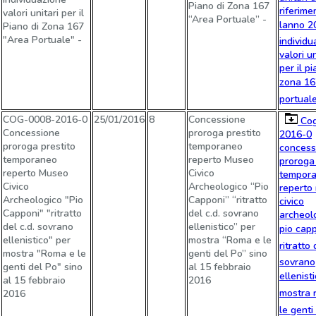
Piano di Zona 167
riferime
valori unitari per il
“Area Portuale” -
lanno 2
Piano di Zona 167
"Area Portuale" -
individu
valori un
per il pi
zona 16
portuale
COG-0008-2016-0
25/01/2016
8
Concessione
Cog
Concessione
proroga prestito
2016-0
proroga prestito
temporaneo
concess
temporaneo
reperto Museo
proroga 
reperto Museo
Civico
tempor
Civico
Archeologico “Pio
reperto
Archeologico "Pio
Capponi” “ritratto
civico
Capponi" "ritratto
del c.d. sovrano
archeol
del c.d. sovrano
ellenistico” per
pio capp
ellenistico" per
mostra “Roma e le
ritratto 
mostra "Roma e le
genti del Po” sino
sovrano
genti del Po" sino
al 15 febbraio
ellenisti
al 15 febbraio
2016
mostra 
2016
le genti 