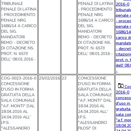
TRIBUNALE
PENALE DI LATINA
2016-0
PENALE DI LATINA
- PROCEDIMENTO
tribunal
- PROCEDIMENTO
PENALE NRG
penale d
PENALE NRG
1686/14 A CARICO
- proce
1686/14 A CARICO
DEL SIG.
penale 
DEL SIG.
MANDATORI
1686/14
MANDATORI
REMO - DECRETO
carico d
REMO - DECRETO
DI CITAZIONE NS.
mandato
DI CITAZIONE NS.
PROT. N. 657/I
- decret
PROT. N. 657/I
DELL' 08.01.2016 -
citazion
DELL' 08.01.2016 -
prot. n. 
dell' 08
-
COG-0023-2016-0
25/02/2016
23
CONCESSIONE
CONCESSIONE
D'USO IN FORMA
Cog
D'USO IN FORMA
GRATUITA DELLA
2016-0
GRATUITA DELLA
SALA COMUNALE
concess
SALA COMUNALE
"A.F. MONTI" DAL
d'uso in
"A.F. MONTI" DAL
18.04.2016 AL
gratuita
18.04.2016 AL
24.04.2016 ALL'
sala co
24.04.2016 ALL'
I.P.S.
"a.f. mo
I.P.S.
"ALESSANDRO
18.04.2
"ALESSANDRO
FILOSI" DI