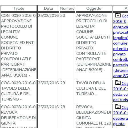
Titolo
Data
Numero
Oggetto
At
COG-0030-2016-0
25/02/2016
30
APPROVAZIONE
Cog
APPROVAZIONE
PROTOCOLLO DI
2016-0
PROTOCOLLO DI
LEGALITA'
approva
LEGALITA'
COMUNE
protocol
COMUNE
SOCIETA' ED ENTI
legalita'
SOCIETA' ED ENTI
DI DIRITTO
comune 
DI DIRITTO
PRIVATO
ed enti d
PRIVATO
CONTROLLATI E
privato
CONTROLLATI E
PARTECIPATI
controll
PARTECIPATI
(DETERMINAZIONE
partecip
(DETERMINAZIONE
ANAC 8/2015) -
(determ
ANAC 8/2015) -
anac 8/
COG-0029-2016-0
25/02/2016
29
TAVOLO DELLA
Cog
TAVOLO DELLA
CULTURA E DEL
2016-0 
CULTURA E DEL
TURISMO -
della cu
TURISMO -
del turi
COG-0028-2016-0
25/02/2016
28
REVOCA
Cog
REVOCA
DELIBERAZIONE DI
2016-0 
DELIBERAZIONE DI
GIUNTA
delibera
GIUNTA
COMUNALE N. 120
giunta