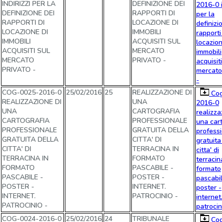
INDIRIZZI PER LA
DEFINIZIONE DEI
2016-0 i
DEFINIZIONE DEI
RAPPORTI DI
per la
RAPPORTI DI
LOCAZIONE DI
definizi
LOCAZIONE DI
IMMOBILI
rapporti
IMMOBILI
ACQUISITI SUL
locazion
ACQUISITI SUL
MERCATO
immobili
MERCATO
PRIVATO -
acquisiti
PRIVATO -
mercato
-
COG-0025-2016-0
25/02/2016
25
REALIZZAZIONE DI
Cog
REALIZZAZIONE DI
UNA
2016-0
UNA
CARTOGRAFIA
realizza
CARTOGRAFIA
PROFESSIONALE
una car
PROFESSIONALE
GRATUITA DELLA
profess
GRATUITA DELLA
CITTA' DI
gratuita
CITTA' DI
TERRACINA IN
citta' di
TERRACINA IN
FORMATO
terracin
FORMATO
PASCABILE -
formato
PASCABILE -
POSTER -
pascabil
POSTER -
INTERNET.
poster -
INTERNET.
PATROCINIO -
internet
PATROCINIO -
patrocin
COG-0024-2016-0
25/02/2016
24
TRIBUNALE
Cog