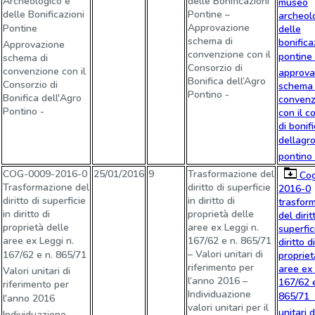
Archeologico e
delle Bonificazioni
museo
delle Bonificazioni
Pontine –
archeol
Approvazione
Pontine 
delle
schema di
bonifica
Approvazione
convenzione con il
pontine 
schema di
Consorzio di
convenzione con il
approva
Bonifica dell’Agro
Consorzio di
schema 
Pontino -
Bonifica dell'Agro
convenz
Pontino -
con il c
di bonif
dellagr
pontino 
COG-0009-2016-0
25/01/2016
9
Trasformazione del
Cog
Trasformazione del
diritto di superficie
2016-0
diritto di superficie
in diritto di
trasfor
in diritto di
proprietà delle
del dirit
proprietà delle
aree ex Leggi n.
superfic
aree ex Leggi n.
167/62 e n. 865/71
diritto di
– Valori unitari di
167/62 e n. 865/71 
propriet
riferimento per
aree ex 
Valori unitari di
l’anno 2016 –
167/62 e
riferimento per
Individuazione
865/71 
l'anno 2016 
valori unitari per il
unitari d
Individuazione