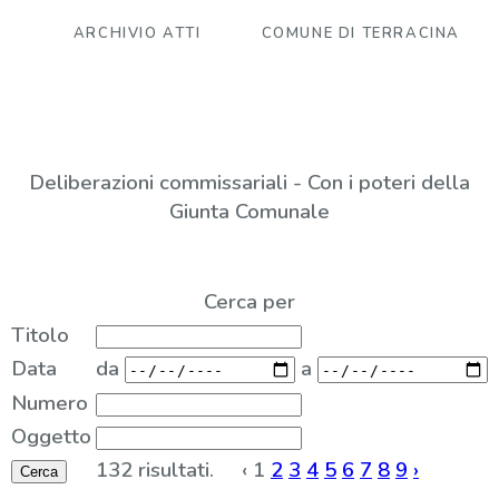
ARCHIVIO ATTI
COMUNE DI TERRACINA
Deliberazioni commissariali - Con i poteri della
Giunta Comunale
Cerca per
Titolo
Data
da
a
Numero
Oggetto
132 risultati.
‹
1
2
3
4
5
6
7
8
9
›