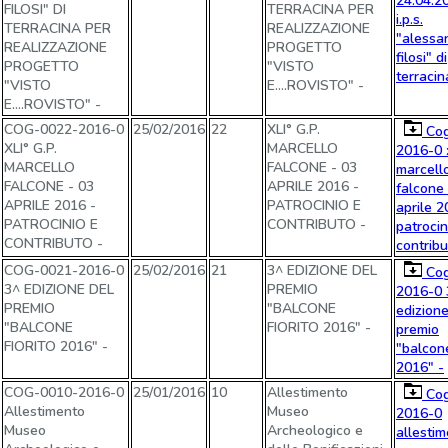
24.04.20
FILOSI" DI
TERRACINA PER
i.p.s.
TERRACINA PER
REALIZZAZIONE
"alessa
REALIZZAZIONE
PROGETTO
filosi" di
PROGETTO
"VISTO
terracin
"VISTO
E....ROVISTO" -
E....ROVISTO" -
COG-0022-2016-0
25/02/2016
22
XLI° G.P.
Cog
XLI° G.P.
MARCELLO
2016-0 x
MARCELLO
FALCONE - 03
marcell
FALCONE - 03
APRILE 2016 -
falcone 
APRILE 2016 -
PATROCINIO E
aprile 2
PATROCINIO E
CONTRIBUTO -
patrocin
CONTRIBUTO -
contribu
COG-0021-2016-0
25/02/2016
21
3^ EDIZIONE DEL
Cog
3^ EDIZIONE DEL
PREMIO
2016-0 
PREMIO
"BALCONE
edizione
"BALCONE
FIORITO 2016" -
premio
FIORITO 2016" -
"balcone
2016" -
COG-0010-2016-0
25/01/2016
10
Allestimento
Cog
Allestimento
Museo
2016-0
Museo
Archeologico e
allesti