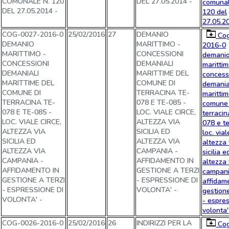
COMUNALE N. 120
DEL 27.05.2014 -
comunal
DEL 27.05.2014 -
120 del
27.05.2
COG-0027-2016-0
25/02/2016
27
DEMANIO
Cog
DEMANIO
MARITTIMO -
2016-0
MARITTIMO -
CONCESSIONI
demani
CONCESSIONI
DEMANIALI
marittim
DEMANIALI
MARITTIME DEL
concess
MARITTIME DEL
COMUNE DI
demania
COMUNE DI
TERRACINA TE-
marittim
TERRACINA TE-
078 E TE-085 -
comune 
078 E TE-085 -
LOC. VIALE CIRCE,
terracin
LOC. VIALE CIRCE,
ALTEZZA VIA
078 e t
ALTEZZA VIA
SICILIA ED
loc. vial
SICILIA ED
ALTEZZA VIA
altezza 
ALTEZZA VIA
CAMPANIA -
sicilia e
CAMPANIA -
AFFIDAMENTO IN
altezza 
AFFIDAMENTO IN
GESTIONE A TERZI
campani
GESTIONE A TERZI
- ESPRESSIONE DI
affidam
- ESPRESSIONE DI
VOLONTA' -
gestione
VOLONTA' -
- espres
volonta'
COG-0026-2016-0
25/02/2016
26
INDIRIZZI PER LA
Cog