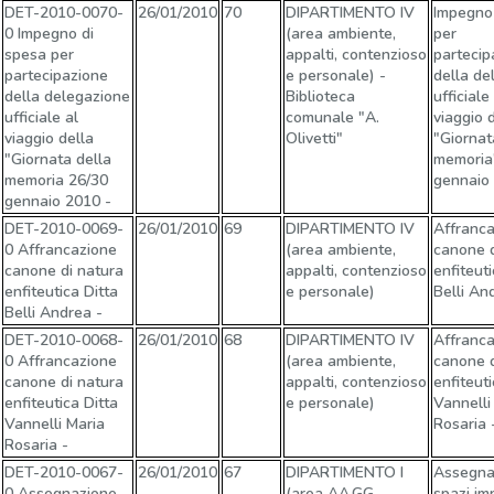
DET-2010-0070-
26/01/2010
70
DIPARTIMENTO IV
Impegno
0 Impegno di
(area ambiente,
per
spesa per
appalti, contenzioso
partecip
partecipazione
e personale) -
della de
della delegazione
Biblioteca
ufficiale
ufficiale al
comunale "A.
viaggio 
viaggio della
Olivetti"
"Giornat
"Giornata della
memoria
memoria 26/30
gennaio
gennaio 2010 -
DET-2010-0069-
26/01/2010
69
DIPARTIMENTO IV
Affranc
0 Affrancazione
(area ambiente,
canone d
canone di natura
appalti, contenzioso
enfiteuti
enfiteutica Ditta
e personale)
Belli A
Belli Andrea -
DET-2010-0068-
26/01/2010
68
DIPARTIMENTO IV
Affranc
0 Affrancazione
(area ambiente,
canone d
canone di natura
appalti, contenzioso
enfiteuti
enfiteutica Ditta
e personale)
Vannelli
Vannelli Maria
Rosaria
Rosaria -
DET-2010-0067-
26/01/2010
67
DIPARTIMENTO I
Assegna
0 Assegnazione
(area AA.GG.,
spazi im