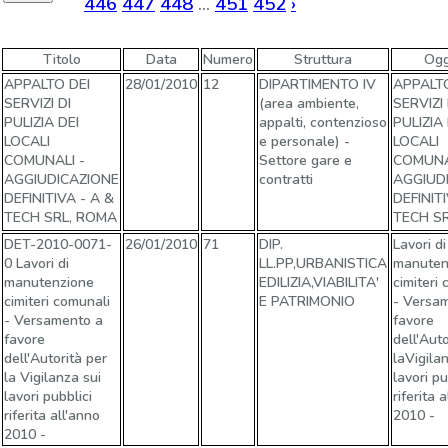
446
447
448
...
451
452
›
Titolo
Data
Numero
Struttura
Ogg
APPALTO DEI
28/01/2010
12
DIPARTIMENTO IV
APPALTO
SERVIZI DI
(area ambiente,
SERVIZI 
PULIZIA DEI
appalti, contenzioso
PULIZIA 
LOCALI
e personale) -
LOCALI
COMUNALI -
Settore gare e
COMUNA
AGGIUDICAZIONE
contratti
AGGIUD
DEFINITIVA - A &
DEFINITI
TECH SRL, ROMA
TECH S
DET-2010-0071-
26/01/2010
71
DIP.
Lavori di
0 Lavori di
LL.PP,URBANISTICA
manuten
manutenzione
EDILIZIA,VIABILITA'
cimiteri
cimiteri comunali
E PATRIMONIO
- Versa
- Versamento a
favore
favore
dell'Auto
dell'Autorità per
laVigila
la Vigilanza sui
lavori pu
lavori pubblici
riferita 
riferita all'anno
2010 -
2010 -