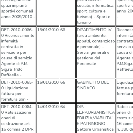
spazi impianti
sociale, informatica,
sportivi
sportivi comunali
sport, cultura e
anno 20
anno 2009/2010 -
turismo) - Sport e
-
turismo
DET-2010-0066-
15/01/2010
66
DIPARTIMENTO IV
Riconos
0 Riconoscimento
(area ambiente,
infermit
infermità
appalti, contenzioso
contratt
contratta in
e personale) -
servizio 
servizio e per
Servizi generali e
causa di
causa di servizio
gestione del
Agente 
Agente di P.M.
Personale
P.M.Sig.r
Sig.ra Trillò
Raffaell
Raffaella -
DET-2010-0065-
15/01/2010
65
GABINETTO DEL
Liquidaz
0 Liquidazione
SINDACO
fattura 
fattura per
fornitura 
fornitura libri -
DET-2010-0064-
14/01/2010
64
DIP.
Rateizza
0 Rateizzazione
LL.PP,URBANISTICA
oneri di
oneri di
EDILIZIA,VIABILITA'
costruzi
costruzione art.
E PATRIMONIO -
16 comm
16 comma 2 DPR
Settore Urbanistica
n. 380 d