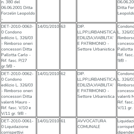
n. 380 del
06.06.2
06.06.2001 Ditta
Ditta For
Forzelin Leopoldo
Leopold
-
DET-2010-0063-
14/01/2010
63
DIP.
Condono 
0 Condono
LL.PP,URBANISTICA
L. 326/0
edilizio L. 326/03
EDILIZIA,VIABILITA'
Rimborso
- Rimborso oneri
E PATRIMONIO -
concesso
concessori Ditta
Settore Urbanistica
Pallotta
Pallotta Carlo -
Rif. fasc
Rif. fasc. P/27
9/B -
gr.9/B -
DET-2010-0062-
14/01/2010
62
DIP.
Condono 
0 Condono
LL.PP,URBANISTICA
L. 326/0
edilizio L. 326/03
EDILIZIA,VIABILITA'
Rimborso
- Rimborso oneri
E PATRIMONIO -
concesso
concessori Ditta
Settore Urbanistica
valenti 
valenti Mauro -
Rif. fasc
Rif. fasc. V/10 e
V/11 gr. 
V/11 gr. 9/B -
DET-2010-0061-
14/01/2010
61
AVVOCATURA
Liquidaz
0 Liquidazione
COMUNALE
corrispet
corrispettivi
dipenden