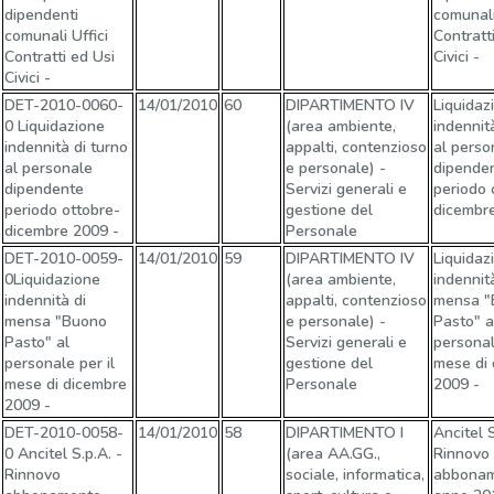
dipendenti
comunali
comunali Uffici
Contratt
Contratti ed Usi
Civici -
Civici -
DET-2010-0060-
14/01/2010
60
DIPARTIMENTO IV
Liquidaz
0 Liquidazione
(area ambiente,
indennit
indennità di turno
appalti, contenzioso
al perso
al personale
e personale) -
dipende
dipendente
Servizi generali e
periodo 
periodo ottobre-
gestione del
dicembr
dicembre 2009 -
Personale
DET-2010-0059-
14/01/2010
59
DIPARTIMENTO IV
Liquidaz
0Liquidazione
(area ambiente,
indennit
indennità di
appalti, contenzioso
mensa "
mensa "Buono
e personale) -
Pasto" a
Pasto" al
Servizi generali e
personal
personale per il
gestione del
mese di
mese di dicembre
Personale
2009 -
2009 -
DET-2010-0058-
14/01/2010
58
DIPARTIMENTO I
Ancitel S
0 Ancitel S.p.A. -
(area AA.GG.,
Rinnovo
Rinnovo
sociale, informatica,
abbona