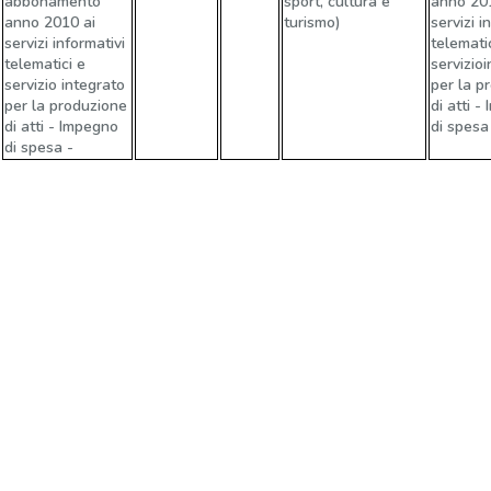
abbonamento
sport, cultura e
anno 20
anno 2010 ai
turismo)
servizi i
servizi informativi
telemati
telematici e
servizio
servizio integrato
per la p
per la produzione
di atti 
di atti - Impegno
di spesa
di spesa -