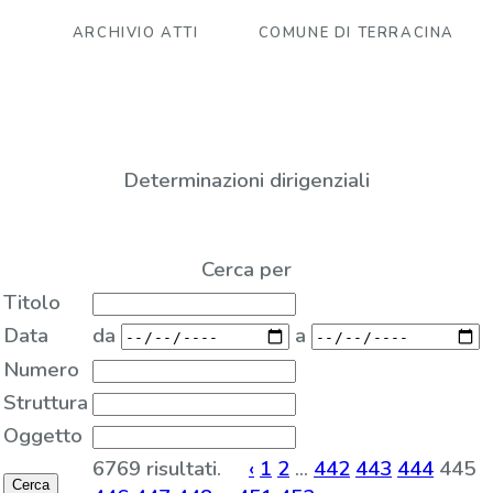
ARCHIVIO ATTI
COMUNE DI TERRACINA
Determinazioni dirigenziali
Cerca per
Titolo
Data
da
a
Numero
Struttura
Oggetto
6769 risultati.
‹
1
2
...
442
443
444
445