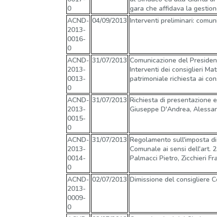
0
gara che affidava la gestion
ACND-
04/09/2013
Interventi preliminari: comun
2013-
0016-
0
ACND-
31/07/2013
Comunicazione del Presidente
2013-
Interventi dei consiglieri Ma
0013-
patrimoniale richiesta ai con
0
ACND-
31/07/2013
Richiesta di presentazione e
2013-
Giuseppe D'Andrea, Alessan
0015-
0
ACND-
31/07/2013
Regolamento sull'imposta di 
2013-
Comunale ai sensi dell'art. 
0014-
Palmacci Pietro, Zicchieri Fr
0
ACND-
02/07/2013
Dimissione del consigliere C
2013-
0009-
0