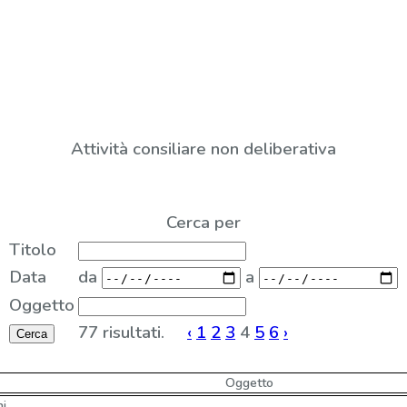
Attività consiliare non deliberativa
Cerca per
Titolo
Data
da
a
Oggetto
77 risultati.
‹
1
2
3
4
5
6
›
Oggetto
ni