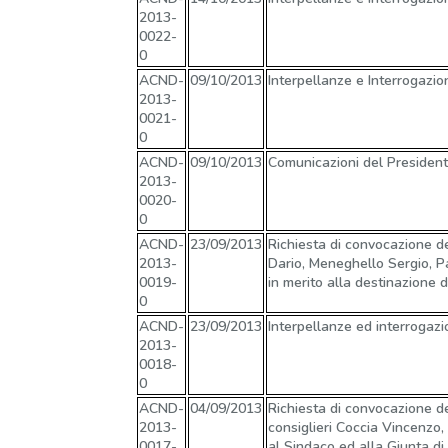
2013-
0022-
0
ACND-
09/10/2013
Interpellanze e Interrogazio
2013-
0021-
0
ACND-
09/10/2013
Comunicazioni del Presidente
2013-
0020-
0
ACND-
23/09/2013
Richiesta di convocazione de
2013-
Dario, Meneghello Sergio, P
0019-
in merito alla destinazione 
0
ACND-
23/09/2013
Interpellanze ed interrogazi
2013-
0018-
0
ACND-
04/09/2013
Richiesta di convocazione de
2013-
consiglieri Coccia Vincenzo
0017-
al Sindaco ed alla Giunta di