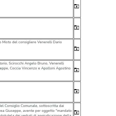
 Misto del consigliere Venerelli Dario
torio, Scirocchi Angelo Bruno, Venerelli
seppe, Coccia Vincenzo e Apolloni Agostino
el Consiglio Comunale, sottoscritta dai
drea Giuseppe, avente per oggetto ″mandato
utotutela dei verbali di aggiudicazione della