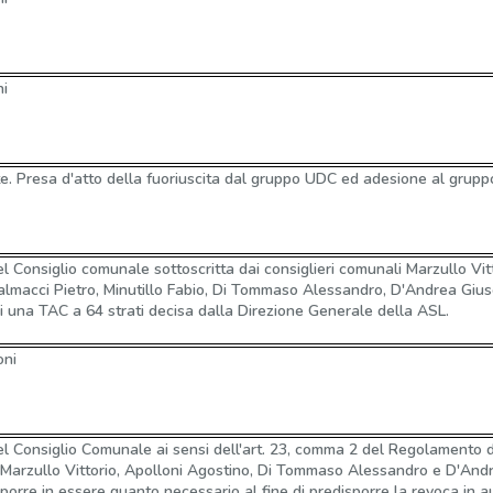
ni
. Presa d'atto della fuoriuscita dal gruppo UDC ed adesione al gruppo
l Consiglio comunale sottoscritta dai consiglieri comunali Marzullo Vit
almacci Pietro, Minutillo Fabio, Di Tommaso Alessandro, D'Andrea Giu
di una TAC a 64 strati decisa dalla Direzione Generale della ASL.
oni
l Consiglio Comunale ai sensi dell'art. 23, comma 2 del Regolamento d
, Marzullo Vittorio, Apolloni Agostino, Di Tommaso Alessandro e D'An
 porre in essere quanto necessario al fine di predisporre la revoca in a