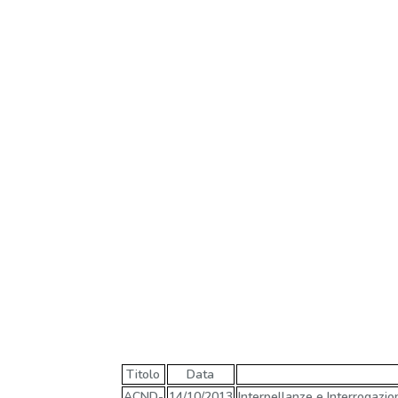
Titolo
Data
ACND-
14/10/2013
Interpellanze e Interrogazio