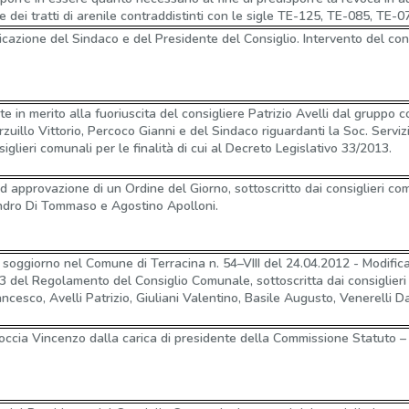
e dei tratti di arenile contraddistinti con le sigle TE-125, TE-085, TE-
icazione del Sindaco e del Presidente del Consiglio. Intervento del cons
 in merito alla fuoriuscita del consigliere Patrizio Avelli dal gruppo 
trzuillo Vittorio, Percoco Gianni e del Sindaco riguardanti la Soc. Servi
siglieri comunali per le finalità di cui al Decreto Legislativo 33/2013.
d approvazione di un Ordine del Giorno, sottoscritto dai consiglieri co
dro Di Tommaso e Agostino Apolloni.
soggiorno nel Comune di Terracina n. 54–VIII del 24.04.2012 - Modifica
23 del Regolamento del Consiglio Comunale, sottoscritta dai consiglier
ancesco, Avelli Patrizio, Giuliani Valentino, Basile Augusto, Venerelli Da
occia Vincenzo dalla carica di presidente della Commissione Statuto –